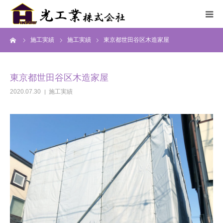
ーム
施工実績
施工実績
東京都世田谷区木造家屋
HOME
サービス
東京都世田谷区木造家屋
2020.07.30
施工実績
施工までの流れ
施工実績
採用情報
会社概要