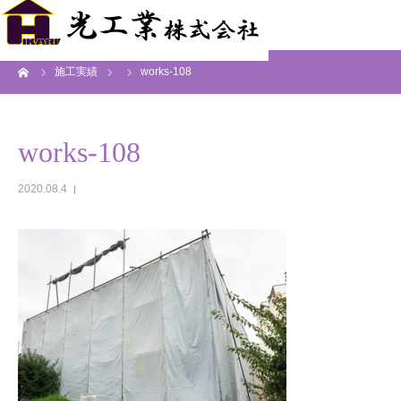
ーム
施工実績
works-108
works-108
2020.08.4