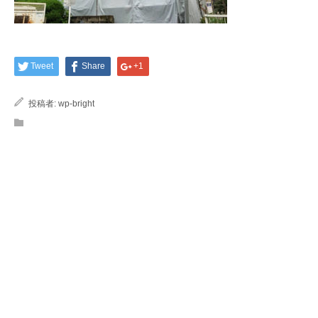
Tweet
Share
+1
投稿者:
wp-bright