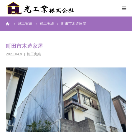
ーム
施工実績
施工実績
町田市木造家屋
HOME
サービス
町田市木造家屋
2021.04.9
施工実績
施工までの流れ
施工実績
採用情報
会社概要