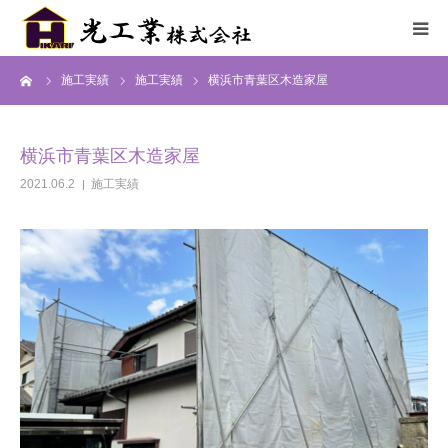
ーム
施工実績
施工実績
横浜市青葉区木造家屋
HOME
サービス
横浜市青葉区木造家屋
2021.06.2
施工実績
施工までの流れ
施工実績
採用情報
会社概要