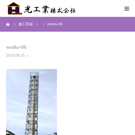
ーム
施工実績
works-06
HOME
サービス
works-06
2019.06.15
施工までの流れ
施工実績
採用情報
会社概要