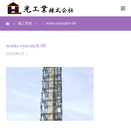
ーム
施工実績
works-eyecatch-06
HOME
サービス
works-eyecatch-06
2019.06.15
施工までの流れ
施工実績
採用情報
会社概要