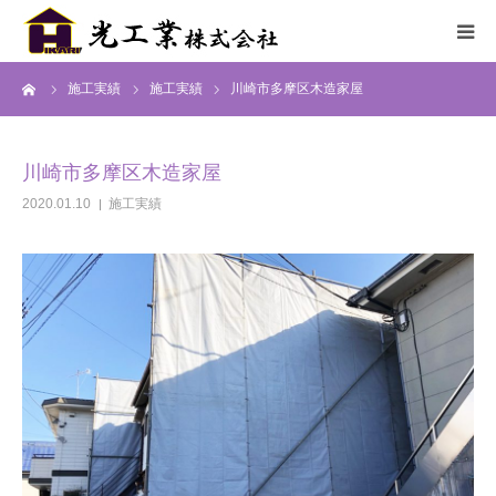
ーム
施工実績
施工実績
川崎市多摩区木造家屋
HOME
サービス
川崎市多摩区木造家屋
2020.01.10
施工実績
施工までの流れ
施工実績
採用情報
会社概要