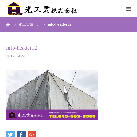
ーム
施工実績
info-header12
HOME
サービス
info-header12
2019.09.24
施工までの流れ
施工実績
採用情報
会社概要