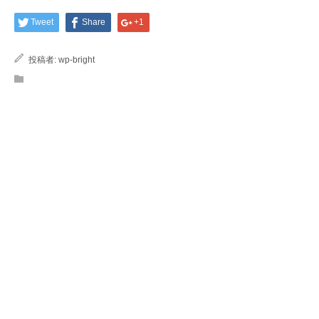
Tweet
Share
+1
投稿者:
wp-bright