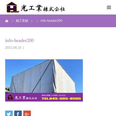
ーム
施工実績
info-header200
HOME
サービス
info-header200
2021.08.10
施工までの流れ
施工実績
採用情報
会社概要