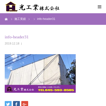
ーム
施工実績
info-header31
HOME
サービス
info-header31
2019.12.18
施工までの流れ
施工実績
採用情報
会社概要