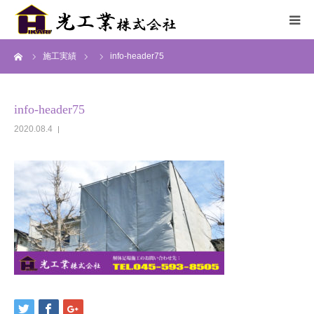
ーム
施工実績
info-header75
HOME
サービス
info-header75
2020.08.4
施工までの流れ
施工実績
採用情報
会社概要