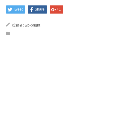
Tweet
Share
+1
投稿者:
wp-bright