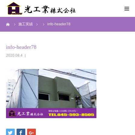
ーム
施工実績
info-header78
HOME
サービス
info-header78
2020.08.4
施工までの流れ
施工実績
採用情報
会社概要