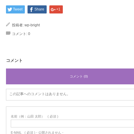
Tweet
Share
+1
投稿者:
wp-bright
コメント:
0
コメント
コメント (0)
この記事へのコメントはありません。
名前（例：山田 太郎）
( 必須 )
E-MAIL
( 必須 ) - 公開されません -