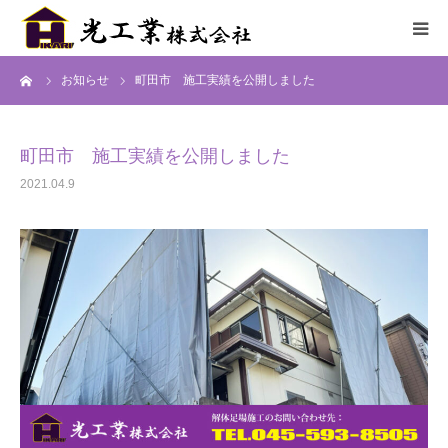
ーム
お知らせ
町田市 施工実績を公開しました
HOME
サービス
町田市 施工実績を公開しました
2021.04.9
施工までの流れ
施工実績
採用情報
会社概要