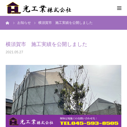
ーム
お知らせ
横須賀市 施工実績を公開しました
HOME
サービス
横須賀市 施工実績を公開しました
2021.05.27
施工までの流れ
施工実績
採用情報
会社概要