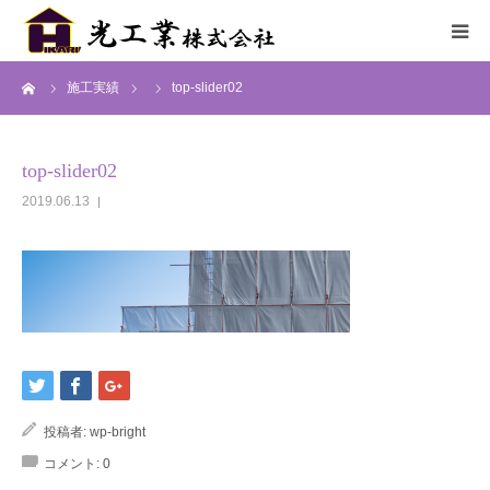
ーム
施工実績
top-slider02
HOME
サービス
top-slider02
2019.06.13
施工までの流れ
施工実績
採用情報
会社概要
投稿者:
wp-bright
コメント:
0