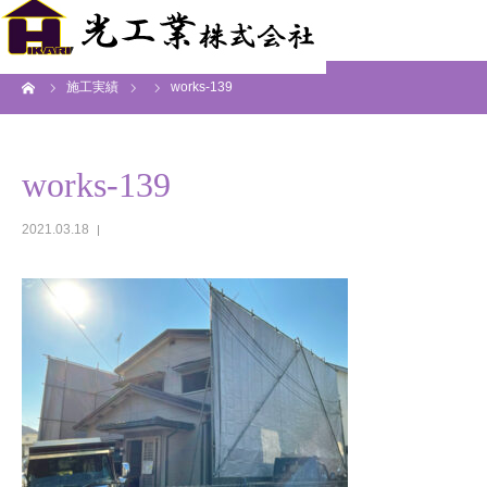
ーム
施工実績
works-139
works-139
2021.03.18