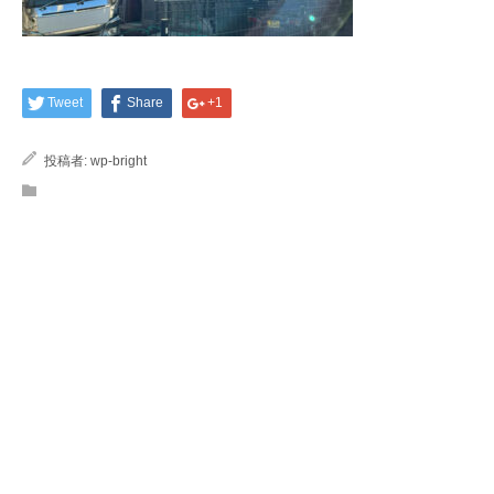
Tweet
Share
+1
投稿者:
wp-bright