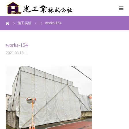
ーム
施工実績
works-154
HOME
サービス
works-154
2021.03.18
施工までの流れ
施工実績
採用情報
会社概要