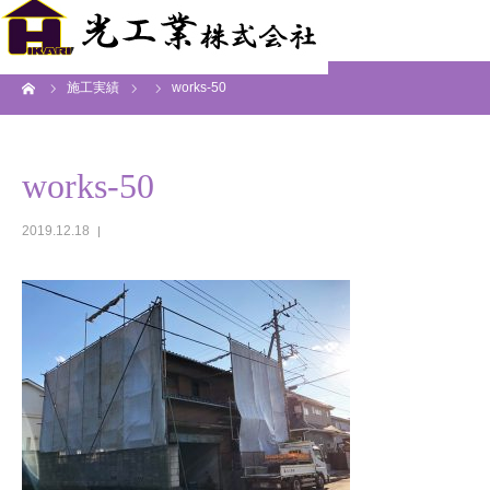
ーム
施工実績
works-50
works-50
2019.12.18