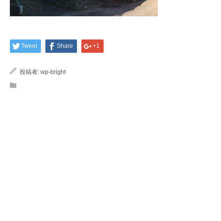
Tweet
Share
+1
投稿者:
wp-bright