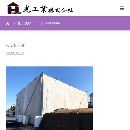
ーム
施工実績
works-66
HOME
サービス
works-66
2020.02.28
施工までの流れ
施工実績
採用情報
会社概要