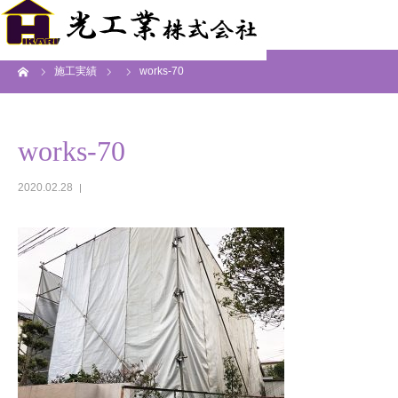
ーム
施工実績
works-70
works-70
2020.02.28