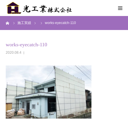
ーム
施工実績
works-eyecatch-110
HOME
サービス
works-eyecatch-110
2020.08.4
施工までの流れ
施工実績
採用情報
会社概要