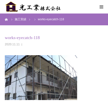
ーム
施工実績
works-eyecatch-118
HOME
サービス
works-eyecatch-118
2020.11.11
施工までの流れ
施工実績
採用情報
会社概要