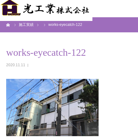
ーム
施工実績
works-eyecatch-122
works-eyecatch-122
2020.11.11