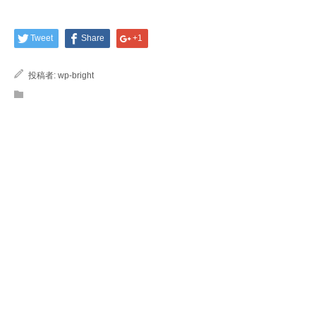
Tweet
Share
+1
投稿者:
wp-bright