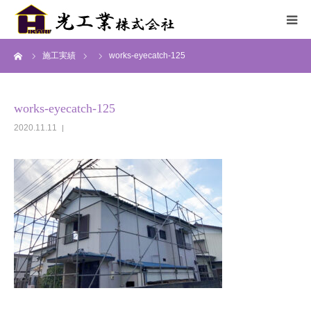
ーム
施工実績
works-eyecatch-125
HOME
サービス
works-eyecatch-125
2020.11.11
施工までの流れ
施工実績
採用情報
会社概要