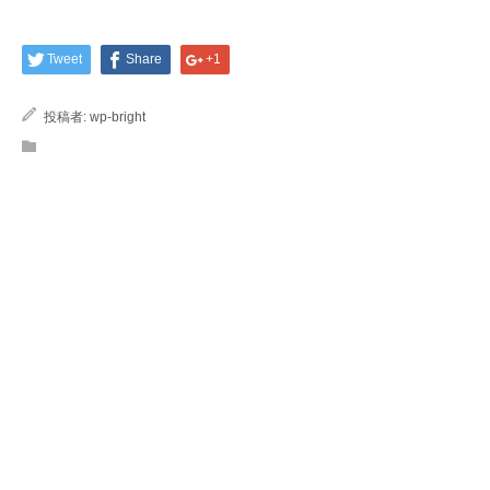
Tweet
Share
+1
投稿者:
wp-bright