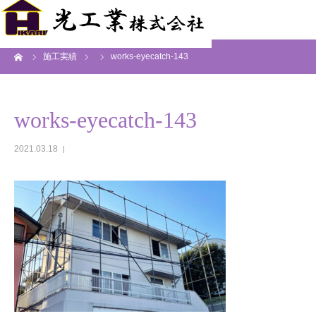
ーム
施工実績
works-eyecatch-143
works-eyecatch-143
2021.03.18