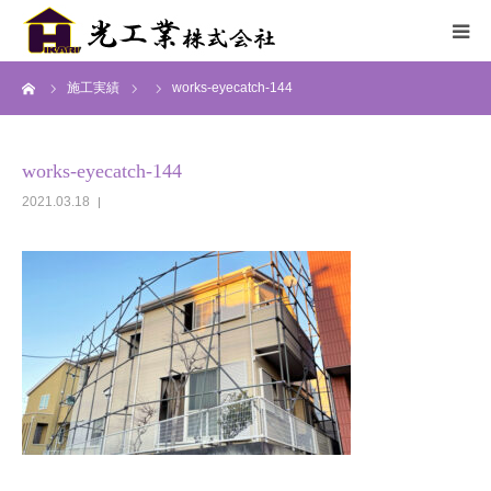
ーム
施工実績
works-eyecatch-144
HOME
サービス
works-eyecatch-144
2021.03.18
施工までの流れ
施工実績
採用情報
会社概要