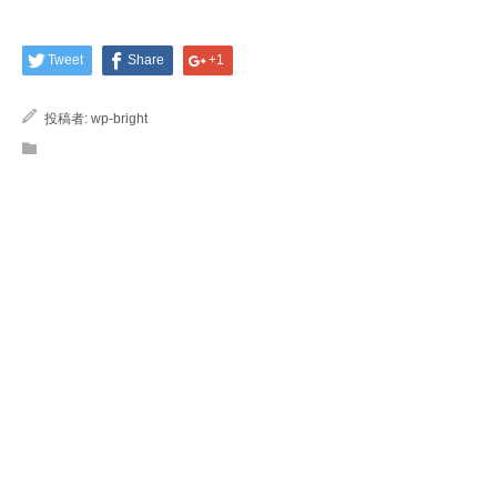
Tweet
Share
+1
投稿者:
wp-bright