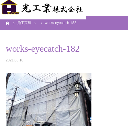
ーム
施工実績
works-eyecatch-182
works-eyecatch-182
2021.08.10