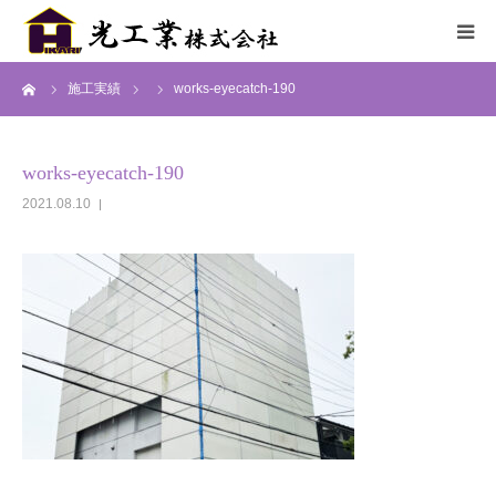
ーム
施工実績
works-eyecatch-190
HOME
サービス
works-eyecatch-190
2021.08.10
施工までの流れ
施工実績
採用情報
会社概要