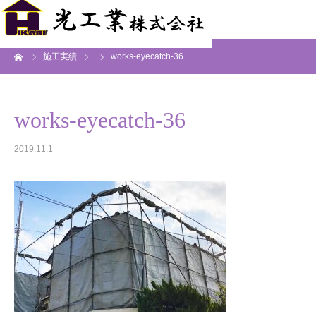
ーム
施工実績
works-eyecatch-36
works-eyecatch-36
2019.11.1