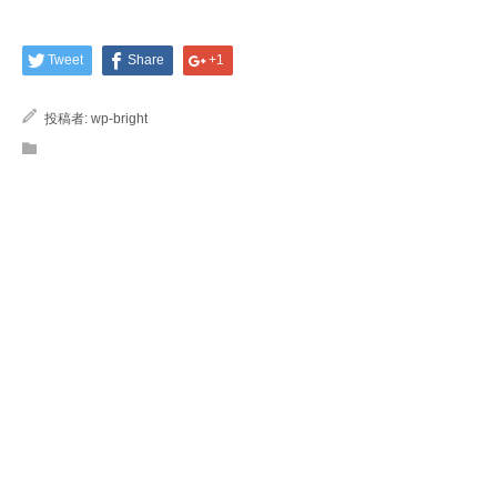
Tweet
Share
+1
投稿者:
wp-bright